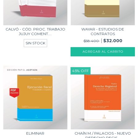
CALVÓ - CÓD. PROC. TRABAJO
WAYAR - ESTUDIOS DE
JUJUY COMENT....
CONTRATOS
$32.000
$58.400
SIN STOCK
AGREGAR AL CARRITO
45
%
OFF
ELIMINAR
CHAÍN M./ PALACIOS - NUEVO
DERECHO REGIS...