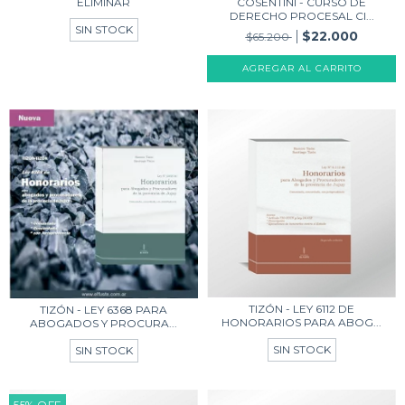
ELIMINAR
COSENTINI - CURSO DE
DERECHO PROCESAL CI...
SIN STOCK
$22.000
$65.200
AGREGAR AL CARRITO
TIZÓN - LEY 6112 DE
TIZÓN - LEY 6368 PARA
HONORARIOS PARA ABOG...
ABOGADOS Y PROCURA...
SIN STOCK
SIN STOCK
55
%
OFF